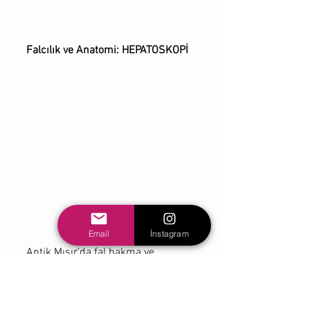
     Falcılık ve Anatomi: HEPATOSKOPİ
Email
İnstagram
     Antik Mısır’da fal bakma ve 
gelecekten haber duyup ona göre 
hayatını düzenleme çok önemi bir 
savunma yöntemi olarak görülmüştür. 